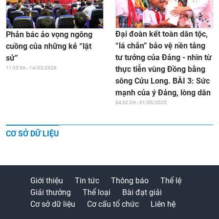
Đại đoàn kết toàn dân tộc,
Phản bác ảo vọng ngông
“lá chắn” bảo vệ nền tảng
cuồng của những kẻ “lật
tư tưởng của Đảng - nhìn từ
sử”
thực tiễn vùng Đồng bằng
11:35 SA - 14/03/2026
sông Cửu Long. BÀI 3: Sức
mạnh của ý Đảng, lòng dân
04:32 CH - 01/05/2025
CƠ SỞ DỮ LIỆU
Giới thiệu
Tin tức
Thông báo
Thể lệ
Giải thưởng
Thể loại
Bài đạt giải
Cơ sở dữ liệu
Cơ cấu tổ chức
Liên hệ