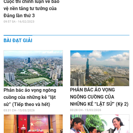
Cuộc thi chính luận về bảo
vệ nền tảng tư tưởng của
Đảng lần thứ 3
09:57 SA - 16/02/2023
BÀI ĐẠT GIẢI
PHẢN BÁC ẢO VỌNG
Phản bác ảo vọng ngông
NGÔNG CUỒNG CỦA
cuồng của những kẻ “lật
NHỮNG KẺ “LẬT SỬ” (Kỳ 2)
sử” (Tiếp theo và hết)
03:28 CH - 15/03/2026
03:31 CH - 15/03/2026