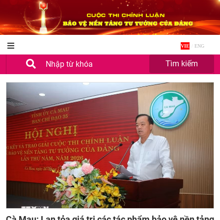
VIE
/
ENG
Term
Tìm kiếm
Cà Mau: Lan tỏa giá trị các tác phẩm bảo vệ nền tảng