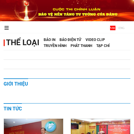
VIE
/
ENG
BÁO IN
BÁO ĐIỆN TỬ
VIDEO CLIP
THỂ LOẠI
TRUYỀN HÌNH
PHÁT THANH
TẠP CHÍ
GIỚI THIỆU
TIN TỨC