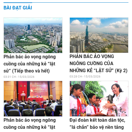
BÀI ĐẠT GIẢI
PHẢN BÁC ẢO VỌNG
Phản bác ảo vọng ngông
NGÔNG CUỒNG CỦA
cuồng của những kẻ “lật
NHỮNG KẺ “LẬT SỬ” (Kỳ 2)
sử” (Tiếp theo và hết)
03:28 CH - 15/03/2026
03:31 CH - 15/03/2026
Đại đoàn kết toàn dân tộc,
Phản bác ảo vọng ngông
“lá chắn” bảo vệ nền tảng
cuồng của những kẻ “lật