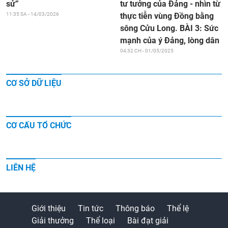
tư tưởng của Đảng - nhìn từ
sử”
thực tiễn vùng Đồng bằng
11:35 SA - 14/03/2026
sông Cửu Long. BÀI 3: Sức
mạnh của ý Đảng, lòng dân
04:32 CH - 01/05/2025
CƠ SỞ DỮ LIỆU
CƠ CẤU TỔ CHỨC
LIÊN HỆ
Giới thiệu
Tin tức
Thông báo
Thể lệ
Giải thưởng
Thể loại
Bài đạt giải