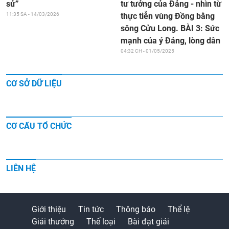
tư tưởng của Đảng - nhìn từ
sử”
thực tiễn vùng Đồng bằng
11:35 SA - 14/03/2026
sông Cửu Long. BÀI 3: Sức
mạnh của ý Đảng, lòng dân
04:32 CH - 01/05/2025
CƠ SỞ DỮ LIỆU
CƠ CẤU TỔ CHỨC
LIÊN HỆ
Giới thiệu
Tin tức
Thông báo
Thể lệ
Giải thưởng
Thể loại
Bài đạt giải