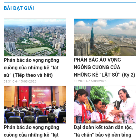
BÀI ĐẠT GIẢI
PHẢN BÁC ẢO VỌNG
Phản bác ảo vọng ngông
NGÔNG CUỒNG CỦA
cuồng của những kẻ “lật
NHỮNG KẺ “LẬT SỬ” (Kỳ 2)
sử” (Tiếp theo và hết)
03:28 CH - 15/03/2026
03:31 CH - 15/03/2026
Đại đoàn kết toàn dân tộc,
Phản bác ảo vọng ngông
“lá chắn” bảo vệ nền tảng
cuồng của những kẻ “lật