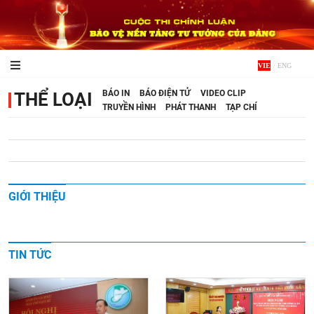
VIE
/
ENG
BÁO IN
BÁO ĐIỆN TỬ
VIDEO CLIP
THỂ LOẠI
TRUYỀN HÌNH
PHÁT THANH
TẠP CHÍ
GIỚI THIỆU
TIN TỨC