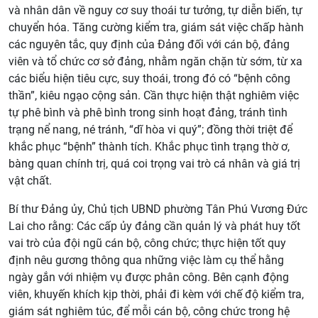
và nhân dân về nguy cơ suy thoái tư tưởng, tự diễn biến, tự
chuyển hóa. Tăng cường kiểm tra, giám sát việc chấp hành
các nguyên tắc, quy định của Đảng đối với cán bộ, đảng
viên và tổ chức cơ sở đảng, nhằm ngăn chặn từ sớm, từ xa
các biểu hiện tiêu cực, suy thoái, trong đó có “bệnh công
thần”, kiêu ngạo cộng sản. Cần thực hiện thật nghiêm việc
tự phê bình và phê bình trong sinh hoạt đảng, tránh tình
trạng nể nang, né tránh, “dĩ hòa vi quý”; đồng thời triệt để
khắc phục “bệnh” thành tích. Khắc phục tình trạng thờ ơ,
bàng quan chính trị, quá coi trọng vai trò cá nhân và giá trị
vật chất.
Bí thư Đảng ủy, Chủ tịch UBND phường Tân Phú Vương Đức
Lai cho rằng: Các cấp ủy đảng cần quản lý và phát huy tốt
vai trò của đội ngũ cán bộ, công chức; thực hiện tốt quy
định nêu gương thông qua những việc làm cụ thể hằng
ngày gắn với nhiệm vụ được phân công. Bên cạnh động
viên, khuyến khích kịp thời, phải đi kèm với chế độ kiểm tra,
giám sát nghiêm túc, để mỗi cán bộ, công chức trong hệ