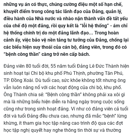
những vụ án có thực, chúng cường điệu một số hạn chế,
khuyết điểm trong công tác lãnh đạo của Đảng, quản lý,
điều hành của Nhà nước và nhào nặn thành vấn đề tất yếu
của chế độ một đảng, rồi quy kết là “lỗi hệ thống” - ám chỉ
hệ thống chính trị do một đảng lãnh đạo... Trong hoàn
cảnh ấy, việc bảo vệ nền tảng tư tưởng của Đảng, chống lại
các biểu hiện suy thoái của cán bộ, đảng viên, trong đó có
“bệnh công thần” càng trở nên cấp bách.
Đảng viên 80 tuổi đời, 55 năm tuổi Đảng Lê Đức Thành hiện
sinh hoạt tại Chi bộ khu phố Phú Thịnh, phường Tân Phú,
TP. Đồng Xoài. Dù tuổi cao, sức khỏe không tốt nhưng ông
vẫn luôn năng nổ với các hoạt động của chi bộ, khu phố.
Ông Thành chia sẻ: “Bệnh công thần” không phải xa xôi gì
mà là những biểu hiện diễn ra hằng ngày trong cuộc sống
cũng như trong sinh hoạt đảng. Ví như có đảng viên cả tuổi
đời và tuổi Đảng đều chưa cao, nhưng đã mắc “bệnh” lừng
khừng, ít tham gia học tập nâng cao trình độ qua các đợt
học tập nghị quyết hay nghe thông tin thời sự và thường