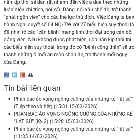
nắn kịp thời sẽ dẫn rất nhanh đến việc a dua theo những
luận điệu chỉ trích, nói xấu Đảng, nói xấu chế độ, trở thành
“phát ngôn viên” cho các thế lực thù địch. Việc Đảng ta ban
hành Nghị quyết số 04-NQ/TW với 27 biểu hiện suy thoái là
đã nhìn rõ các “căn bệnh” mang tính thời đại trong cán bộ,
đảng viên. Nếu không được phát hiện, uốn nắn kịp thời thì
các biểu hiện suy thoái, trong đó có “bệnh công thần” sẽ trở
thành những ổ mối ăn mòn chân đê, trở thành mối nguy
của Đảng.
Tin bài liên quan
Phản bác ảo vọng ngông cuồng của những kẻ “lật sử”
(Tiếp theo và hết) (15:31 15/03/2026)
PHẢN BÁC ẢO VỌNG NGÔNG CUỒNG CỦA NHỮNG KẺ
“LẬT SỬ” (Kỳ 2) (15:28 15/03/2026)
Phản bác ảo vọng ngông cuồng của những kẻ “lật sử”
(11:35 14/03/2026)