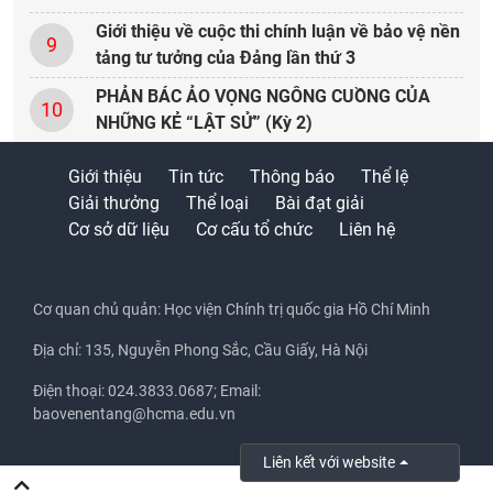
Giới thiệu về cuộc thi chính luận về bảo vệ nền
9
tảng tư tưởng của Đảng lần thứ 3
PHẢN BÁC ẢO VỌNG NGÔNG CUỒNG CỦA
10
NHỮNG KẺ “LẬT SỬ” (Kỳ 2)
Giới thiệu
Tin tức
Thông báo
Thể lệ
Giải thưởng
Thể loại
Bài đạt giải
Cơ sở dữ liệu
Cơ cấu tổ chức
Liên hệ
Cơ quan chủ quản: Học viện Chính trị quốc gia Hồ Chí Minh
Địa chỉ: 135, Nguyễn Phong Sắc, Cầu Giấy, Hà Nội
Điện thoại: 024.3833.0687; Email:
baovenentang@hcma.edu.vn
Liên kết với website