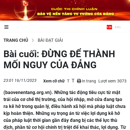
VIE
/
ENG
TRANG CHỦ
BÀI ĐẠT GIẢI
Bài cuối: ĐỪNG ĐỂ THÀNH
MỐI NGUY CỦA ĐẢNG
23:01 16/11/2023
T
Xem cỡ chữ
T
In trang
Lượt xem: 3073
(baovenentang.org.vn). Những tác động tiêu cực từ mặt
trái của cơ chế thị trường, của hội nhập, mở cửa đang tạo
ra kẽ hở trong quản lý, điều hành xã hội mà pháp luật chưa
kịp hoàn thiện. Những vụ trọng án từ việc lợi dụng kẽ hở
của pháp luật thời gian gần đây đang bị các thế lực thù
địch, phần tử cơ hội chính trị triệt để khai thác, lợi dụng. Từ