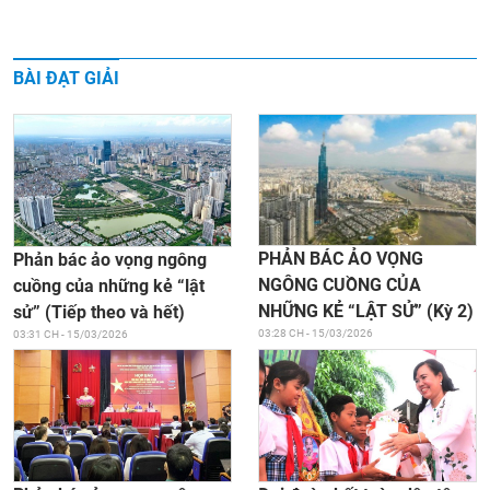
BÀI ĐẠT GIẢI
PHẢN BÁC ẢO VỌNG
Phản bác ảo vọng ngông
NGÔNG CUỒNG CỦA
cuồng của những kẻ “lật
NHỮNG KẺ “LẬT SỬ” (Kỳ 2)
sử” (Tiếp theo và hết)
03:28 CH - 15/03/2026
03:31 CH - 15/03/2026