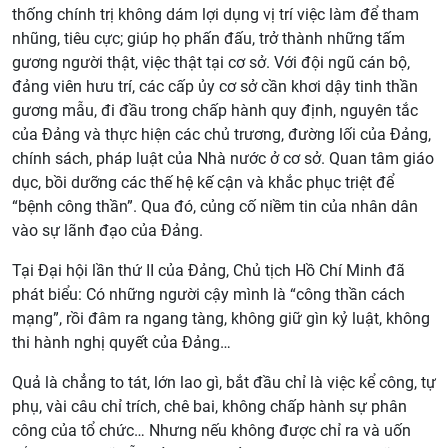
thống chính trị không dám lợi dụng vị trí việc làm để tham
nhũng, tiêu cực; giúp họ phấn đấu, trở thành những tấm
gương người thật, việc thật tại cơ sở. Với đội ngũ cán bộ,
đảng viên hưu trí, các cấp ủy cơ sở cần khơi dậy tinh thần
gương mẫu, đi đầu trong chấp hành quy định, nguyên tắc
của Đảng và thực hiện các chủ trương, đường lối của Đảng,
chính sách, pháp luật của Nhà nước ở cơ sở. Quan tâm giáo
dục, bồi dưỡng các thế hệ kế cận và khắc phục triệt để
“bệnh công thần”. Qua đó, củng cố niềm tin của nhân dân
vào sự lãnh đạo của Đảng.
Tại Đại hội lần thứ II của Đảng, Chủ tịch Hồ Chí Minh đã
phát biểu: Có những người cậy mình là “công thần cách
mạng”, rồi đâm ra ngang tàng, không giữ gìn kỷ luật, không
thi hành nghị quyết của Đảng…
Quả là chẳng to tát, lớn lao gì, bắt đầu chỉ là việc kể công, tự
phụ, vài câu chỉ trích, chê bai, không chấp hành sự phân
công của tổ chức… Nhưng nếu không được chỉ ra và uốn