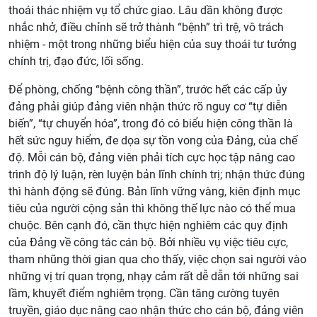
thoái thác nhiệm vụ tổ chức giao. Lâu dần không được
nhắc nhở, điều chỉnh sẽ trở thành “bệnh” trì trệ, vô trách
nhiệm - một trong những biểu hiện của suy thoái tư tưởng
chính trị, đạo đức, lối sống.
Để phòng, chống “bệnh công thần”, trước hết các cấp ủy
đảng phải giúp đảng viên nhận thức rõ nguy cơ “tự diễn
biến”, “tự chuyển hóa”, trong đó có biểu hiện công thần là
hết sức nguy hiểm, đe dọa sự tồn vong của Đảng, của chế
độ. Mỗi cán bộ, đảng viên phải tích cực học tập nâng cao
trình độ lý luận, rèn luyện bản lĩnh chính trị; nhận thức đúng
thì hành động sẽ đúng. Bản lĩnh vững vàng, kiên định mục
tiêu của người cộng sản thì không thế lực nào có thể mua
chuộc. Bên cạnh đó, cần thực hiện nghiêm các quy định
của Đảng về công tác cán bộ. Bởi nhiều vụ việc tiêu cực,
tham nhũng thời gian qua cho thấy, việc chọn sai người vào
những vị trí quan trọng, nhạy cảm rất dễ dẫn tới những sai
lầm, khuyết điểm nghiêm trọng. Cần tăng cường tuyên
truyền, giáo dục nâng cao nhận thức cho cán bộ, đảng viên