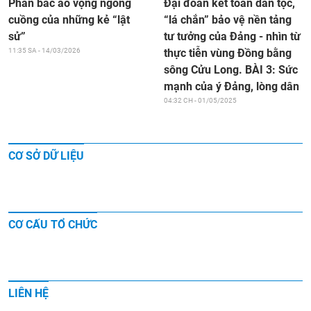
Đại đoàn kết toàn dân tộc,
Phản bác ảo vọng ngông
“lá chắn” bảo vệ nền tảng
cuồng của những kẻ “lật
tư tưởng của Đảng - nhìn từ
sử”
thực tiễn vùng Đồng bằng
11:35 SA - 14/03/2026
sông Cửu Long. BÀI 3: Sức
mạnh của ý Đảng, lòng dân
04:32 CH - 01/05/2025
CƠ SỞ DỮ LIỆU
CƠ CẤU TỔ CHỨC
LIÊN HỆ