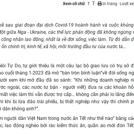
T
Xem cỡ chữ
T
In trang
Lượt x
 nề sau giai đoạn đại dịch Covid-19 hoành hành và cuộc khủn
g đột giữa Nga - Ukraine, các thế lực phản động đã không ngừng
công nhân lao động, nhất là về đời sống, việc làm. Từ đó dẫn dắ
n chính trị, kinh tế, xã hội, môi trường đầu tư của nước ta…
 Tự Do, tự giới thiệu là một câu lạc bộ giao lưu có trụ sở đ
o cuối tháng 1-2023 đã mở “bàn tròn bình luận”về đời sống ng
gười xem khi mở đầu đã so sánh: “Khi những doanh nghiệp 
c ngoài, các nước tư bản - người viết) đưa ra các khoản hỗ 
 mất việc làm thì vẫn được trợ cấp… không cần phải lo lắng đến
 khi bị lừa đảo trái phiếu, bị thất nghiệp như vậy thì chính p
i dân không anh?”.
m người dân Việt Nam trong nước ăn Tết như thế nào” bằng các
việc, lao động nghèo bới rác kiếm thức ăn, quần áo mới đón Tết