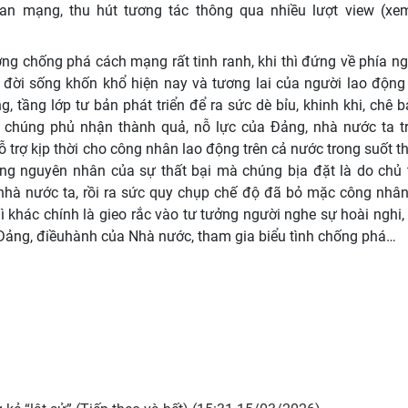
an mạng, thu hút tương tác thông qua nhiều lượt view (xem
ợng chống phá cách mạng rất tinh ranh, khi thì đứng về phía ng
ể đời sống khốn khổ hiện nay và tương lai của người lao động
, tầng lớp tư bản phát triển để ra sức dè bỉu, khinh khi, chê b
chúng phủ nhận thành quả, nỗ lực của Đảng, nhà nước ta t
 trợ kịp thời cho công nhân lao động trên cả nước trong suốt th
g nguyên nhân của sự thất bại mà chúng bịa đặt là do chủ 
 nhà nước ta, rồi ra sức quy chụp chế độ đã bỏ mặc công nhâ
hác chính là gieo rắc vào tư tưởng người nghe sự hoài nghi, 
 Đảng, điềuhành của Nhà nước, tham gia biểu tình chống phá…