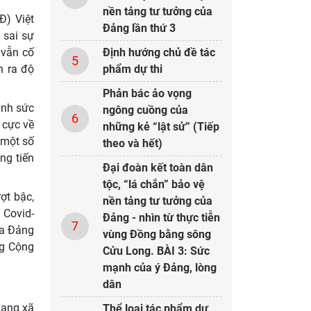
nền tảng tư tưởng của
Đ) Việt
Đảng lần thứ 3
 sai sự
Định hướng chủ đề tác
 vẫn cố
5
phẩm dự thi
n ra độ
Phản bác ảo vọng
ình sức
ngông cuồng của
6
 cực về
những kẻ “lật sử” (Tiếp
 một số
theo và hết)
ng tiến
Đại đoàn kết toàn dân
tộc, “lá chắn” bảo vệ
ợt bậc,
nền tảng tư tưởng của
 Covid-
Đảng - nhìn từ thực tiễn
7
ủa Đảng
vùng Đồng bằng sông
ng Cộng
Cửu Long. BÀI 3: Sức
mạnh của ý Đảng, lòng
dân
mạng xã
Thể loại tác phẩm dự