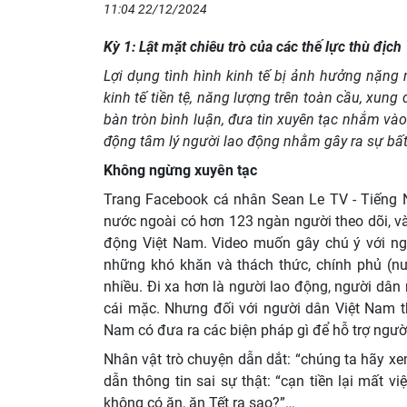
11:04 22/12/2024
Kỳ 1: Lật mặt chiêu trò của các thế lực thù địch
Lợi dụng tình hình kinh tế bị ảnh hưởng nặng
kinh tế tiền tệ, năng lượng trên toàn cầu, xun
bàn tròn bình luận, đưa tin xuyên tạc nhắm vào 
động tâm lý người lao động nhằm gây ra sự bất ổ
Không ngừng xuyên tạc
Trang Facebook cá nhân Sean Le TV - Tiếng Nói
nước ngoài có hơn 123 ngàn người theo dõi, và
động Việt Nam. Video muốn gây chú ý với n
những khó khăn và thách thức, chính phủ (nướ
nhiều. Đi xa hơn là người lao động, người dân
cái mặc. Nhưng đối với người dân Việt Nam thì
Nam có đưa ra các biện pháp gì để hỗ trợ ngườ
Nhân vật trò chuyện dẫn dắt: “chúng ta hãy xe
dẫn thông tin sai sự thật: “cạn tiền lại mất 
không có ăn, ăn Tết ra sao?”…