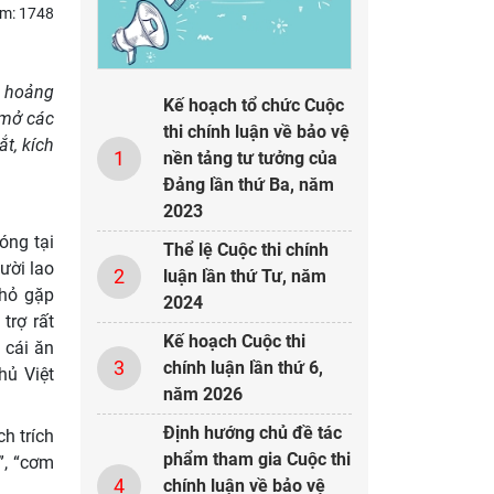
em: 1748
g hoảng
Kế hoạch tổ chức Cuộc
 mở các
thi chính luận về bảo vệ
t, kích
1
nền tảng tư tưởng của
Đảng lần thứ Ba, năm
2023
óng tại
Thể lệ Cuộc thi chính
ười lao
2
luận lần thứ Tư, năm
nhỏ gặp
2024
trợ rất
Kế hoạch Cuộc thi
 cái ăn
3
chính luận lần thứ 6,
hủ Việt
năm 2026
Định hướng chủ đề tác
h trích
phẩm tham gia Cuộc thi
”, “cơm
4
chính luận về bảo vệ