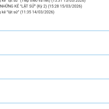
ẻ “lật sử” (Tiếp theo và hết) (15:31 15/03/2026)
ỮNG KẺ “LẬT SỬ” (Kỳ 2) (15:28 15/03/2026)
kẻ “lật sử” (11:35 14/03/2026)