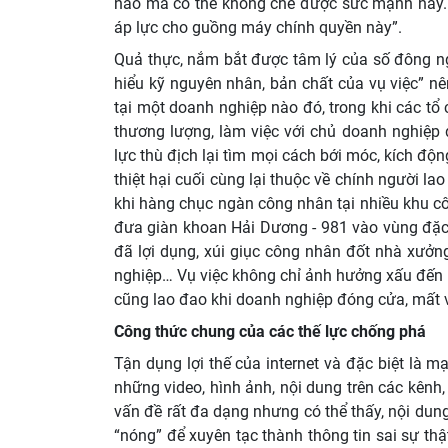
nào mà có thể khống chế được sức mạnh này. 
áp lực cho guồng máy chính quyền này”.
Quả thực, nắm bắt được tâm lý của số đông ng
hiểu kỹ nguyên nhân, bản chất của vụ việc” nê
tại một doanh nghiệp nào đó, trong khi các tổ
thương lượng, làm việc với chủ doanh nghiệp 
lực thù địch lại tìm mọi cách bới móc, kích đ
thiệt hại cuối cùng lại thuộc về chính người la
khi hàng chục ngàn công nhân tại nhiều khu c
đưa giàn khoan Hải Dương - 981 vào vùng đặc 
đã lợi dụng, xúi giục công nhân đốt nhà xưởn
nghiệp… Vụ việc không chỉ ảnh hưởng xấu đến m
cũng lao đao khi doanh nghiệp đóng cửa, mất 
Công thức chung của các thế lực chống phá
Tận dụng lợi thế của internet và đặc biệt là 
những video, hình ảnh, nội dung trên các kênh,
vấn đề rất đa dạng nhưng có thể thấy, nội dung
“nóng” để xuyên tạc thành thông tin sai sự thật