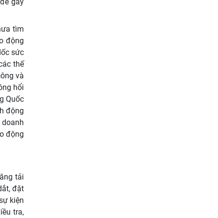
 để gây
hưa tìm
ao động
dốc sức
các thế
công và
óng hổi
ng Quốc
ch động
u doanh
ao động
ăng tải
ắt, đặt
sự kiện
iều tra,