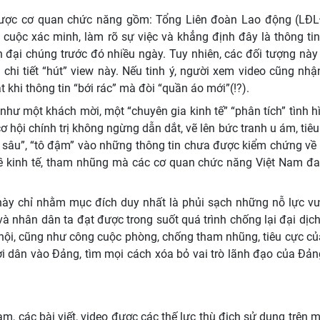
 được cơ quan chức năng gồm: Tổng Liên đoàn Lao động (LĐL
uộc xác minh, làm rõ sự việc và khẳng định đây là thông tin
in đại chúng trước đó nhiều ngày. Tuy nhiên, các đối tượng này
 chi tiết “hút” view này. Nếu tinh ý, người xem video cũng nhậ
 khi thông tin “bới rác” mà đòi “quần áo mới”(!?).
 như một khách mời, một “chuyên gia kinh tế” “phân tích” tình h
 hội chính trị không ngừng dẫn dắt, vẽ lên bức tranh u ám, tiêu
t sâu”, “tô đậm” vào những thông tin chưa được kiểm chứng về
về kinh tế, tham nhũng mà các cơ quan chức năng Việt Nam đa
này chỉ nhằm mục đích duy nhất là phủi sạch những nỗ lực vư
 nhân dân ta đạt được trong suốt quá trình chống lại đại dịch
 xã hội, cũng như công cuộc phòng, chống tham nhũng, tiêu cực c
ời dân vào Đảng, tìm mọi cách xóa bỏ vai trò lãnh đạo của Đả
am, các bài viết, video được các thế lực thù địch sử dụng trên 