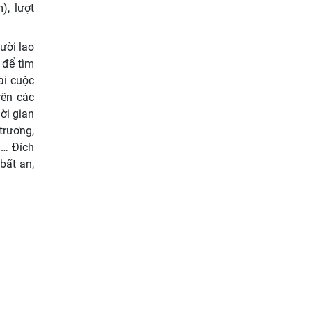
), lượt
ười lao
 để tìm
ai cuộc
rên các
ời gian
trương,
n… Đích
bất an,