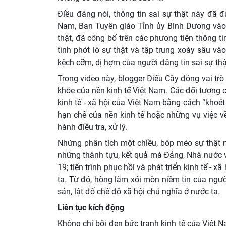
Điều đáng nói, thông tin sai sự thật này đã
Nam, Ban Tuyên giáo Tỉnh ủy Bình Dương vào c
thật, đã công bố trên các phương tiện thông t
tình phớt lờ sự thật và tập trung xoáy sâu vào
kệch cỡm, dị hợm của người đăng tin sai sự thật
Trong video này, blogger Điếu Cày đóng vai trò
khỏe của nền kinh tế Việt Nam. Các đối tượng cơ
kinh tế - xã hội của Việt Nam bằng cách “khoé
hạn chế của nền kinh tế hoặc những vụ việc 
hành điều tra, xử lý.
Những phân tích một chiều, bóp méo sự thật 
những thành tựu, kết quả mà Đảng, Nhà nước và
19; tiến trình phục hồi và phát triển kinh tế -
ta. Từ đó, hòng làm xói mòn niềm tin của ngư
sản, lật đổ chế độ xã hội chủ nghĩa ở nước ta.
Liên tục kích động
Không chỉ bôi đen bức tranh kinh tế của Việt N