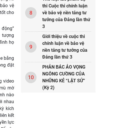
 bảo vệ
thi Cuộc thi chính luận
tốt cho
8
về bảo vệ nền tảng tư
tưởng của Đảng lần thứ
3
o động”
i tượng
Giới thiệu về cuộc thi
đình họ
chính luận về bảo vệ
9
nền tảng tư tưởng của
Đảng lần thứ 3
he bằng
ông đặt
PHẢN BÁC ẢO VỌNG
NGÔNG CUỒNG CỦA
10
NHỮNG KẺ “LẬT SỬ”
g video
(Kỳ 2)
n mù mờ
ỉnh nào
ới nhau
kỳ kích
iên kết
yền lực