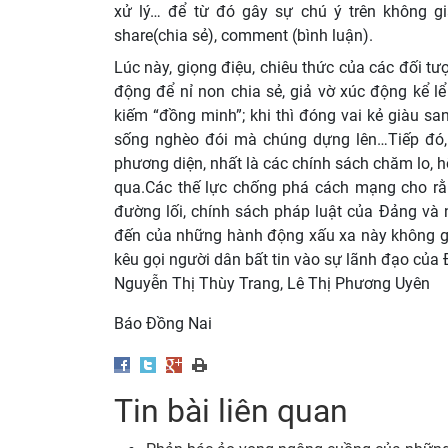
xử lý… để từ đó gây sự chú ý trên không gi
share(chia sẻ), comment (bình luận).
Lúc này, giọng điệu, chiêu thức của các đối tư
động để nỉ non chia sẻ, giả vờ xúc động kể l
kiếm “đồng minh”; khi thì đóng vai kẻ giàu sang
sống nghèo đói mà chúng dựng lên…Tiếp đó, 
phương diện, nhất là các chính sách chăm lo, hỗ
qua.Các thế lực chống phá cách mạng cho rằn
đường lối, chính sách pháp luật của Đảng và
đến của những hành động xấu xa này không gì k
kêu gọi người dân bất tin vào sự lãnh đạo của
Nguyễn Thị Thùy Trang, Lê Thị Phương Uyên
Báo Đồng Nai
Tin bài liên quan