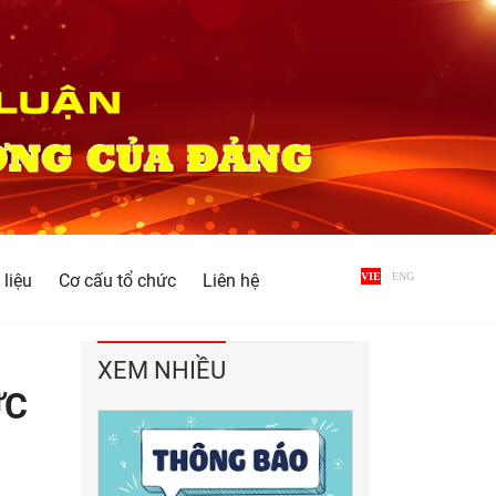
 liệu
Cơ cấu tổ chức
Liên hệ
VIE
/
ENG
XEM NHIỀU
ỰC