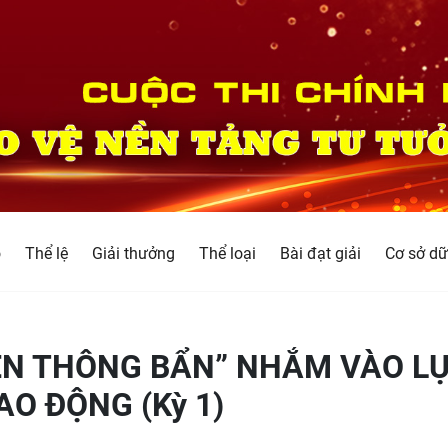
o
Thể lệ
Giải thưởng
Thể loại
Bài đạt giải
Cơ sở dữ
YỀN THÔNG BẨN” NHẮM VÀO L
O ĐỘNG (Kỳ 1)