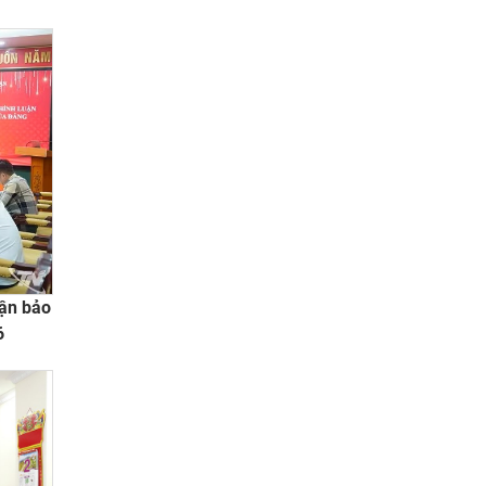
uận bảo
6