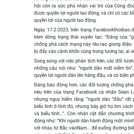
hội còn ra sức phủ nhận vai trò của Công đ
được quyền lợi người lao động, và chỉ có các 
quyền lợi của người lao động.
Ngày 17-2-2023, trên trang Facebookthoibao.de
kèm dòng trạng thái xuyên tạc: “Đảng của “
chống phá cách mạng này rêu rao giọng điệu: 
bị đẩy vào cảnh khốn cùng trong tương lai, ai sẽ
Song song với việc phân tích trên, các đối tượ
những câu nói như: “người dân mất niềm tin”,
quyền lợi người dân lên hàng đầu, và có biện 
Đáng báo động hơn, các đối tượng chống phá
nêu trên của trang Facebook cá nhân Sean Le
nhưng nguy hiểm rằng: “người dân “đấu” rất g
biểu tình ở tỉnh đó, nhưng bây giờ họ tìm các
và biểu tình…”. Còn nhân vật dẫn chương trình 
động như: “Khi người dân hành động một mình thì
với nhau từ Bắc vàoNam… để xuống đường biểu 