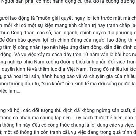
Người dân phải có một hành động cụ thể, đó là xuống đường
ười lao động là “muốn giải quyết ngay lợi ích trước mắt mà c
n mỗi khi có một sự kiện mang tính chính trị hay tranh chấp l
 chức Công đoàn, các sở, ban, ngành, chính quyền địa phương 
để đảm bảo quyền, lợi ích chính đáng của người lao động thì 
ộng tâm lý công nhân tạo nên hiệu ứng đám đông, dẫn đến đình 
o động. Và vụ việc xảy ra cách đây tròn 10 năm vẫn là bài học n
ông nghiệp phía Nam xuống đường biểu tình phản đối việc Tru
quyền kinh tế và thềm lục địa Việt Nam. Trong đó nhiều kẻ kí
g, phá hoại tài sản, hành hung bảo vệ và chuyên gia của nhiề
ôi trường đầu tư, “sức khỏe” nền kinh tế mà đời sống người l
việc làm…
mạng xã hội, các đối tượng thù địch đã không ngừng sản xuất, đ
 trang cá nhân mà chúng lập nên. Tuy cách thức thể hiện, dẫn d
 thông tin này đều có công thức chung là lợi dụng các vụ việc, 
; một số thông tin còn tranh cãi, vụ việc đang trong quá trình đ