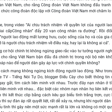
oàn Việt Nam, cho rằng Công đoàn Việt Nam không đấu tranh
tổ chức công đoàn độc lập với Công đoàn Việt Nam mới chăm lo 
, trong video “Ai chịu trách nhiệm về quyền lợi của người la
giai cấpCông nhân” đẩy 20 vạn công nhân ra đường”. Rồi đố
“người lao động mất lương hưu, cuộc sống của họ và của gia 
 là người chịu trách nhiệm về điều này, hay lại là không ai cả”.
ng cơ hội chính trị không ngừng gieo rắc vào tư tưởng người ng
 cho rằng Việt Nam bận đấu đá chính trị trong nội bộ nên kh
pháp nào để người dân gây áp lực với chính quyền không?
 cách mạng không ngừng kích động người lao động. Như tron
 TV - Tiếng Nói Tự Do, blogger Điếu Cày cho biết thông ti
ay gắt, tìm cách liên minh với nhau. Trước đây nạn nhân ở t
h liên minh với nhau… đặc biệt các nhóm nạn nhân họ liên kết v
thì kết thúc clip bằng cách kêu gọi biểu tình trắng trợn, cực 
 sự đàn áp rất quyết liệt, rất dễ xảy ra, nhưng khi người dân l
tình thì gây nên một sức mạnh rất là lớn và không có một qu