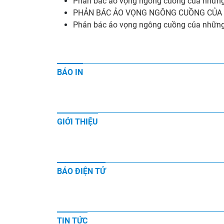
Phản bác ảo vọng ngông cuồng của những k
PHẢN BÁC ẢO VỌNG NGÔNG CUỒNG CỦA NH
Phản bác ảo vọng ngông cuồng của những 
BÁO IN
GIỚI THIỆU
BÁO ĐIỆN TỬ
TIN TỨC