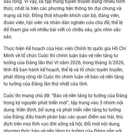
sâu rộng. Vì vậy, xã tập trung tuyên truyền bằng nhiều hình
thức, nhất là trên các phương tiện thông tin đại chúng và
mạng xã hội. Đồng thời khuyến khích cán bộ, đảng viên,
đoàn viên, hội viên và nhân dân nghiên cứu chủ đề, thể lệ
để tham gia với nhiều bài viết có chiều sâu, góc nhìn sắc
sảo.
Thực hiện Kế hoạch của Học viện Chính trị quốc gia Hồ Chí
Minh về tổ chức Cuộc thi chính luận bảo vệ nền tảng tư
tưởng của Đảng lần thứ VI năm 2026, trong tháng 3/2026,
tỉnh đã ban hành kế hoạch, thể lệ và tổ chức tuyên truyền,
phát động rộng rãi Cuộc thi chính luận về bảo vệ nền tảng
tư tưởng của Đảng lần thứ nhất của tỉnh.
Cuộc thi mang chủ đề: “Bảo vệ nền tảng tư tưởng của Đảng
trong kỷ nguyên phát triển mới”, tập trung vào 3 nhóm nội
dung: Kiên định, bổ sung và phát triển nền tảng tư tưởng
của Đảng; đấu tranh phản bác các quan điểm sai trái, thù
địch trên mọi lĩnh vực đời sống xã hội; đổi mới nội dung,
phương thức bảo vệ nền tảng tư tưởng của Đảng gắn với