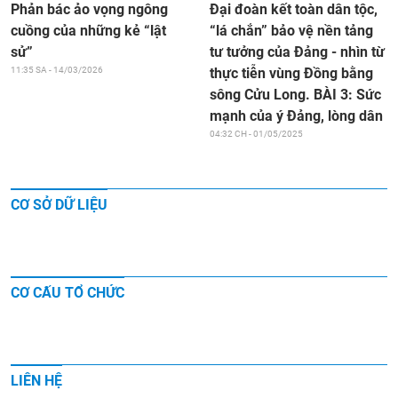
Đại đoàn kết toàn dân tộc,
Phản bác ảo vọng ngông
“lá chắn” bảo vệ nền tảng
cuồng của những kẻ “lật
tư tưởng của Đảng - nhìn từ
sử”
thực tiễn vùng Đồng bằng
11:35 SA - 14/03/2026
sông Cửu Long. BÀI 3: Sức
mạnh của ý Đảng, lòng dân
04:32 CH - 01/05/2025
CƠ SỞ DỮ LIỆU
CƠ CẤU TỔ CHỨC
LIÊN HỆ