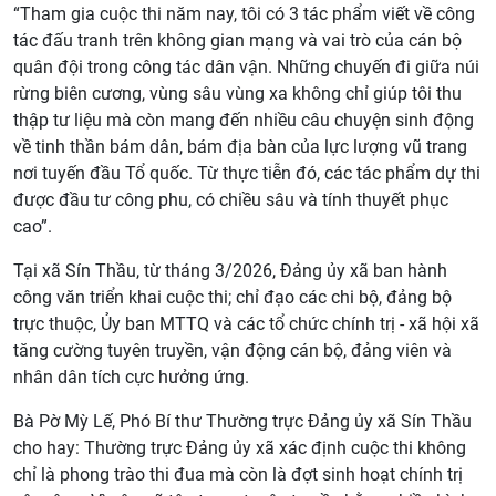
“Tham gia cuộc thi năm nay, tôi có 3 tác phẩm viết về công
tác đấu tranh trên không gian mạng và vai trò của cán bộ
quân đội trong công tác dân vận. Những chuyến đi giữa núi
rừng biên cương, vùng sâu vùng xa không chỉ giúp tôi thu
thập tư liệu mà còn mang đến nhiều câu chuyện sinh động
về tinh thần bám dân, bám địa bàn của lực lượng vũ trang
nơi tuyến đầu Tổ quốc. Từ thực tiễn đó, các tác phẩm dự thi
được đầu tư công phu, có chiều sâu và tính thuyết phục
cao”.
Tại xã Sín Thầu, từ tháng 3/2026, Đảng ủy xã ban hành
công văn triển khai cuộc thi; chỉ đạo các chi bộ, đảng bộ
trực thuộc, Ủy ban MTTQ và các tổ chức chính trị - xã hội xã
tăng cường tuyên truyền, vận động cán bộ, đảng viên và
nhân dân tích cực hưởng ứng.
Bà Pờ Mỳ Lế, Phó Bí thư Thường trực Đảng ủy xã Sín Thầu
cho hay: Thường trực Đảng ủy xã xác định cuộc thi không
chỉ là phong trào thi đua mà còn là đợt sinh hoạt chính trị