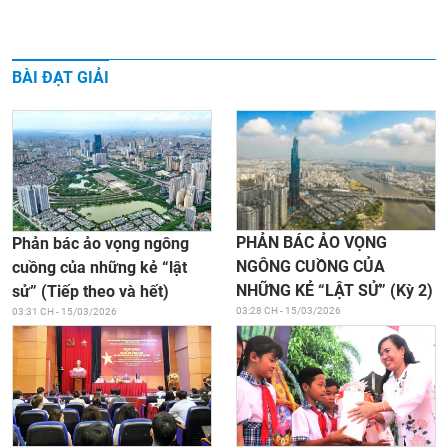
BÀI ĐẠT GIẢI
PHẢN BÁC ẢO VỌNG
Phản bác ảo vọng ngông
NGÔNG CUỒNG CỦA
cuồng của những kẻ “lật
NHỮNG KẺ “LẬT SỬ” (Kỳ 2)
sử” (Tiếp theo và hết)
03:28 CH - 15/03/2026
03:31 CH - 15/03/2026