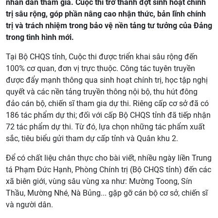
nhân dân tham gia. Cuộc thi trở thành đợt sinh hoạt chính
trị sâu rộng, góp phần nâng cao nhận thức, bản lĩnh chính
trị và trách nhiệm trong bảo vệ nền tảng tư tưởng của Đảng
trong tình hình mới.
Tại Bộ CHQS tỉnh, Cuộc thi được triển khai sâu rộng đến
100% cơ quan, đơn vị trực thuộc. Công tác tuyên truyền
được đẩy mạnh thông qua sinh hoạt chính trị, học tập nghị
quyết và các nền tảng truyền thông nội bộ, thu hút đông
đảo cán bộ, chiến sĩ tham gia dự thi. Riêng cấp cơ sở đã có
186 tác phẩm dự thi; đối với cấp Bộ CHQS tỉnh đã tiếp nhận
72 tác phẩm dự thi. Từ đó, lựa chọn những tác phẩm xuất
sắc, tiêu biểu gửi tham dự cấp tỉnh và Quân khu 2.
Để có chất liệu chân thực cho bài viết, nhiều ngày liền Trung
tá Phạm Đức Hạnh, Phòng Chính trị (Bộ CHQS tỉnh) đến các
xã biên giới, vùng sâu vùng xa như: Mường Toong, Sín
Thầu, Mường Nhé, Nà Bủng... gặp gỡ cán bộ cơ sở, chiến sĩ
và người dân.