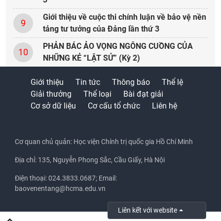
Giới thiệu về cuộc thi chính luận về bảo vệ nền
9
tảng tư tưởng của Đảng lần thứ 3
PHẢN BÁC ẢO VỌNG NGÔNG CUỒNG CỦA
10
NHỮNG KẺ “LẬT SỬ” (Kỳ 2)
Giới thiệu
Tin tức
Thông báo
Thể lệ
Giải thưởng
Thể loại
Bài đạt giải
Cơ sở dữ liệu
Cơ cấu tổ chức
Liên hệ
Cơ quan chủ quản: Học viện Chính trị quốc gia Hồ Chí Minh
Địa chỉ: 135, Nguyễn Phong Sắc, Cầu Giấy, Hà Nội
Điện thoại: 024.3833.0687; Email:
baovenentang@hcma.edu.vn
Liên kết với website