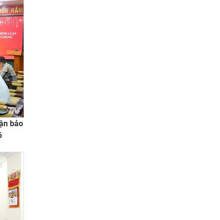
uận bảo
6