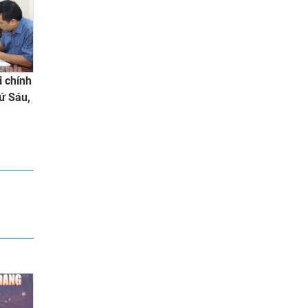
i chính
ứ Sáu,