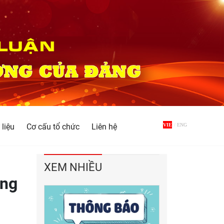
 liệu
Cơ cấu tổ chức
Liên hệ
VIE
/
ENG
XEM NHIỀU
ảng