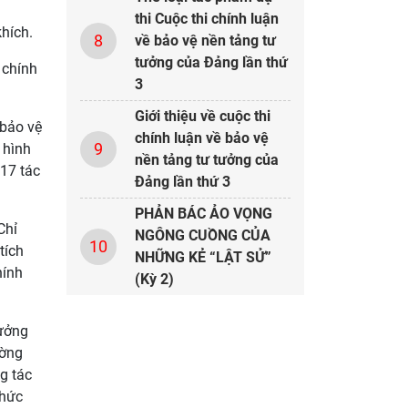
thi Cuộc thi chính luận
khích.
8
về bảo vệ nền tảng tư
tưởng của Đảng lần thứ
 chính
3
Giới thiệu về cuộc thi
 bảo vệ
chính luận về bảo vệ
9
 hình
nền tảng tư tưởng của
 17 tác
Đảng lần thứ 3
PHẢN BÁC ẢO VỌNG
Chỉ
NGÔNG CUỒNG CỦA
10
tích
NHỮNG KẺ “LẬT SỬ”
hính
(Kỳ 2)
rưởng
ường
g tác
chức