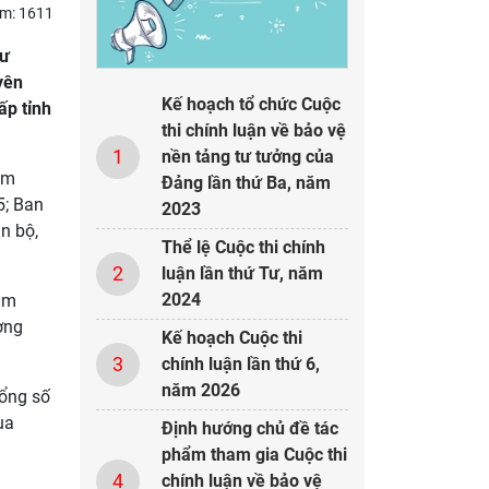
em: 1611
tư
yên
Kế hoạch tổ chức Cuộc
ấp tỉnh
thi chính luận về bảo vệ
1
nền tảng tư tưởng của
am
Đảng lần thứ Ba, năm
5; Ban
2023
n bộ,
Thể lệ Cuộc thi chính
2
luận lần thứ Tư, năm
2024
ham
ờng
Kế hoạch Cuộc thi
3
chính luận lần thứ 6,
năm 2026
Tổng số
ua
Định hướng chủ đề tác
phẩm tham gia Cuộc thi
4
chính luận về bảo vệ