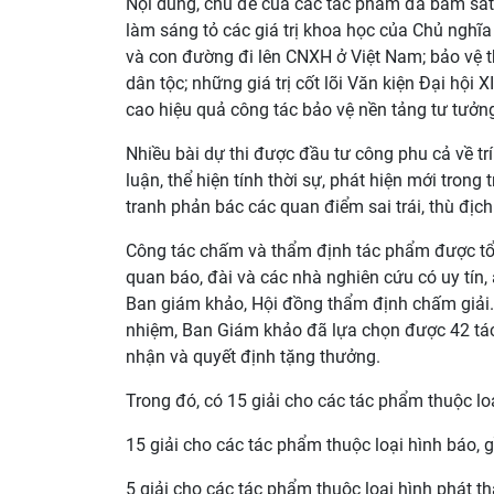
Nội dung, chủ đề của các tác phẩm đã bám sát 
làm sáng tỏ các giá trị khoa học của Chủ nghĩ
và con đường đi lên CNXH ở Việt Nam; bảo vệ t
dân tộc; những giá trị cốt lõi Văn kiện Đại hội
cao hiệu quả công tác bảo vệ nền tảng tư tưởng
Nhiều bài dự thi được đầu tư công phu cả về trí
luận, thể hiện tính thời sự, phát hiện mới tron
tranh phản bác các quan điểm sai trái, thù địch
Công tác chấm và thẩm định tác phẩm được tổ 
quan báo, đài và các nhà nghiên cứu có uy tín
Ban giám khảo, Hội đồng thẩm định chấm giải. 
nhiệm, Ban Giám khảo đã lựa chọn được 42 tác
nhận và quyết định tặng thưởng.
Trong đó, có 15 giải cho các tác phẩm thuộc loại 
15 giải cho các tác phẩm thuộc loại hình báo, gồ
5 giải cho các tác phẩm thuộc loại hình phát tha