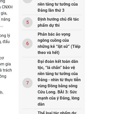
ung
nền tảng tư tưởng của
ủa CNXH
Đảng lần thứ 3
gia,
Định hướng chủ đề tác
ể nâng
5
phẩm dự thi
..
Phản bác ảo vọng
ong lý
ngông cuồng của
g, đấu
6
những kẻ “lật sử” (Tiếp
theo và hết)
 cơ
Đại đoàn kết toàn dân
am gia
tộc, “lá chắn” bảo vệ
à trách
nền tảng tư tưởng của
công
Đảng - nhìn từ thực tiễn
7
vùng Đồng bằng sông
Cửu Long. BÀI 3: Sức
ch.
mạnh của ý Đảng, lòng
dân
Thể loại tác phẩm dự