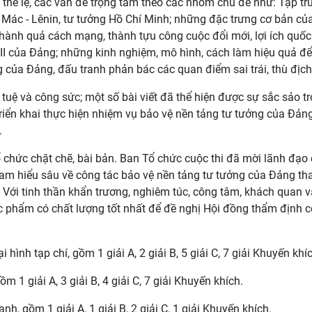
thể lệ, các vấn đề trọng tâm theo các nhóm chủ đề như: Tập tr
a Mác - Lênin, tư tưởng Hồ Chí Minh; những đặc trưng cơ bản c
hành quả cách mạng, thành tựu công cuộc đổi mới, lợi ích quốc 
 XIII của Đảng; những kinh nghiệm, mô hình, cách làm hiệu quả đ
 của Đảng, đấu tranh phản bác các quan điểm sai trái, thù địch.
 tuệ và công sức; một số bài viết đã thể hiện được sự sắc sảo tr
g triển khai thực hiện nhiệm vụ bảo vệ nền tảng tư tưởng của Đản
.
chức chặt chẽ, bài bản. Ban Tổ chức cuộc thi đã mời lãnh đạo
, am hiểu sâu về công tác bảo vệ nền tảng tư tưởng của Đảng th
Với tinh thần khẩn trương, nghiêm túc, công tâm, khách quan v
 phẩm có chất lượng tốt nhất để đề nghị Hội đồng thẩm định 
hình tạp chí, gồm 1 giải A, 2 giải B, 5 giải C, 7 giải Khuyến khí
m 1 giải A, 3 giải B, 4 giải C, 7 giải Khuyến khích.
nh, gồm 1 giải A, 1 giải B, 2 giải C, 1 giải Khuyến khích.