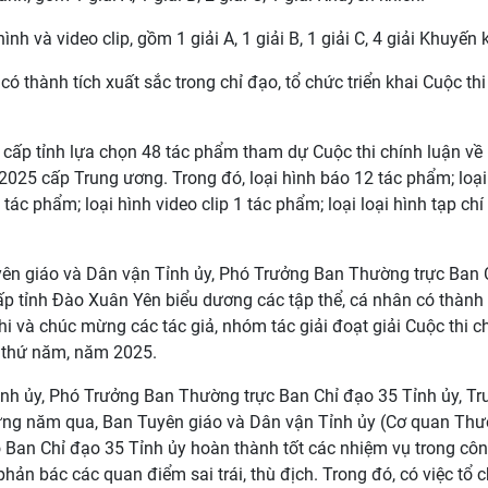
nh và video clip, gồm 1 giải A, 1 giải B, 1 giải C, 4 giải Khuyến 
ó thành tích xuất sắc trong chỉ đạo, tổ chức triển khai Cuộc thi
 cấp tỉnh lựa chọn 48 tác phẩm tham dự Cuộc thi chính luận về
025 cấp Trung ương. Trong đó, loại hình báo 12 tác phẩm; loại
tác phẩm; loại hình video clip 1 tác phẩm; loại loại hình tạp chí
uyên giáo và Dân vận Tỉnh ủy, Phó Trưởng Ban Thường trực Ban 
ấp tỉnh Đào Xuân Yên biểu dương các tập thể, cá nhân có thành 
hi và chúc mừng các tác giả, nhóm tác giải đoạt giải Cuộc thi c
n thứ năm, năm 2025.
nh ủy, Phó Trưởng Ban Thường trực Ban Chỉ đạo 35 Tỉnh ủy, T
hững năm qua, Ban Tuyên giáo và Dân vận Tỉnh ủy (Cơ quan Th
 Ban Chỉ đạo 35 Tỉnh ủy hoàn thành tốt các nhiệm vụ trong côn
hản bác các quan điểm sai trái, thù địch. Trong đó, có việc tổ 