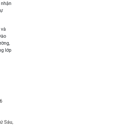
o nhận
sự
 và
Đào
ường,
ng lớp
26
hứ Sáu,