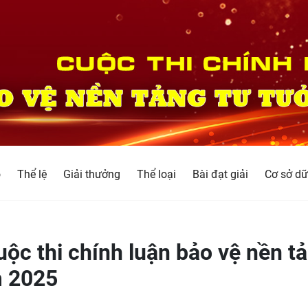
o
Thể lệ
Giải thưởng
Thể loại
Bài đạt giải
Cơ sở dữ
uộc thi chính luận bảo vệ nền t
m 2025