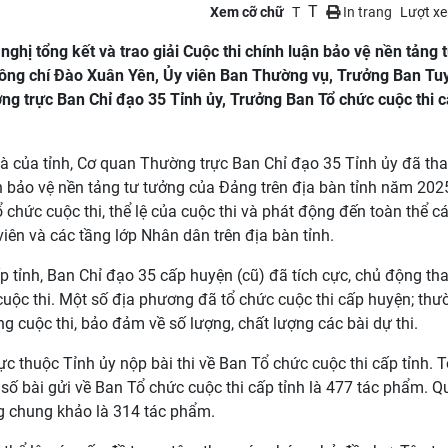
T
Xem cỡ chữ
T
In trang
Lượt x
nghị tổng kết và trao giải Cuộc thi chính luận bảo vệ nền tảng 
Đồng chí Đào Xuân Yên, Ủy viên Ban Thường vụ, Trưởng Ban Tu
g trực Ban Chỉ đạo 35 Tỉnh ủy, Trưởng Ban Tổ chức cuộc thi c
à của tỉnh, Cơ quan Thường trực Ban Chỉ đạo 35 Tỉnh ủy đã th
 bảo vệ nền tảng tư tưởng của Đảng trên địa bàn tỉnh năm 202
chức cuộc thi, thể lệ của cuộc thi và phát động đến toàn thể cá
 viên và các tầng lớp Nhân dân trên địa bàn tỉnh.
p tỉnh, Ban Chỉ đạo 35 cấp huyện (cũ) đã tích cực, chủ động t
cuộc thi. Một số địa phương đã tổ chức cuộc thi cấp huyện; thư
 cuộc thi, bảo đảm về số lượng, chất lượng các bài dự thi.
c thuộc Tỉnh ủy nộp bài thi về Ban Tổ chức cuộc thi cấp tỉnh. 
; số bài gửi về Ban Tổ chức cuộc thi cấp tỉnh là 477 tác phẩm. Q
g chung khảo là 314 tác phẩm.