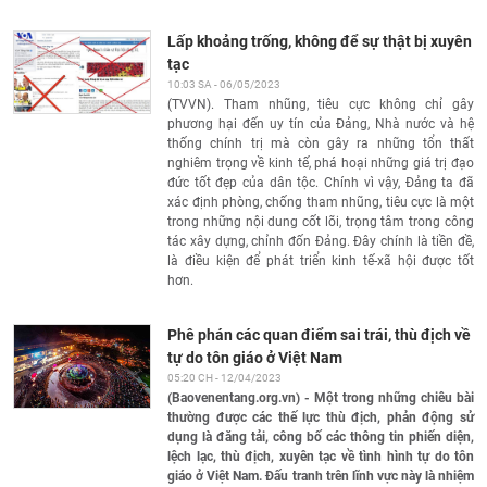
Lấp khoảng trống, không để sự thật bị xuyên
tạc
10:03 SA - 06/05/2023
(TVVN). Tham nhũng, tiêu cực không chỉ gây
phương hại đến uy tín của Đảng, Nhà nước và hệ
thống chính trị mà còn gây ra những tổn thất
nghiêm trọng về kinh tế, phá hoại những giá trị đạo
đức tốt đẹp của dân tộc. Chính vì vậy, Đảng ta đã
xác định phòng, chống tham nhũng, tiêu cực là một
trong những nội dung cốt lõi, trọng tâm trong công
tác xây dựng, chỉnh đốn Đảng. Đây chính là tiền đề,
là điều kiện để phát triển kinh tế-xã hội được tốt
hơn.
Phê phán các quan điểm sai trái, thù địch về
tự do tôn giáo ở Việt Nam
05:20 CH - 12/04/2023
(Baovenentang.org.vn) - Một trong những chiêu bài
thường được các thế lực thù địch, phản động sử
dụng là đăng tải, công bố các thông tin phiến diện,
lệch lạc, thù địch, xuyên tạc về tình hình tự do tôn
giáo ở Việt Nam. Đấu tranh trên lĩnh vực này là nhiệm