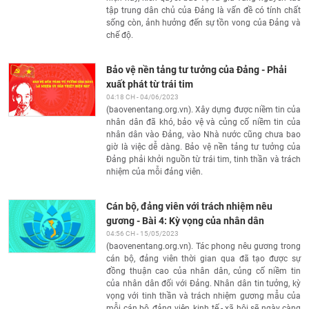
tập trung dân chủ của Đảng là vấn đề có tính chất
sống còn, ảnh hưởng đến sự tồn vong của Đảng và
chế độ.
Bảo vệ nền tảng tư tưởng của Đảng - Phải
xuất phát từ trái tim
04:18 CH - 04/06/2023
(baovenentang.org.vn). Xây dựng được niềm tin của
nhân dân đã khó, bảo vệ và củng cố niềm tin của
nhân dân vào Đảng, vào Nhà nước cũng chưa bao
giờ là việc dễ dàng. Bảo vệ nền tảng tư tưởng của
Đảng phải khởi nguồn từ trái tim, tinh thần và trách
nhiệm của mỗi đảng viên.
Cán bộ, đảng viên với trách nhiệm nêu
gương - Bài 4: Kỳ vọng của nhân dân
04:56 CH - 15/05/2023
(baovenentang.org.vn). Tác phong nêu gương trong
cán bộ, đảng viên thời gian qua đã tạo được sự
đồng thuận cao của nhân dân, củng cố niềm tin
của nhân dân đối với Đảng. Nhân dân tin tưởng, kỳ
vọng với tinh thần và trách nhiệm gương mẫu của
mỗi cán bộ, đảng viên, kinh tế - xã hội sẽ ngày càng