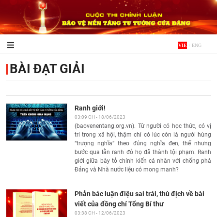
VIE
/
ENG
BÀI ĐẠT GIẢI
Ranh giới!
03:09 CH - 18/06/2023
(baovenentang.org.vn). Từ người có học thức, có vị
trí trong xã hội, thậm chí có lúc còn là người hùng
“trượng nghĩa” theo đúng nghĩa đen, thế nhưng
bước qua lằn ranh đỏ họ đã thành tội phạm. Ranh
giới giữa bày tỏ chính kiến cá nhân với chống phá
Đảng và Nhà nước liệu có mong manh?
Phản bác luận điệu sai trái, thù địch về bài
viết của đồng chí Tổng Bí thư
03:38 CH - 12/06/2023