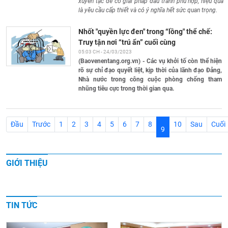
xuyên tạc để có giải pháp đấu tranh phù hợp, hiệu quả
là yêu cầu cấp thiết và có ý nghĩa hết sức quan trọng.
Nhốt "quyền lực đen" trong “lồng" thể chế:
Truy tận nơi “trú ẩn” cuối cùng
05:03 CH - 24/03/2023
(Baovenentang.org.vn) - Các vụ khởi tố còn thể hiện
rõ sự chỉ đạo quyết liệt, kịp thời của lãnh đạo Đảng,
Nhà nước trong công cuộc phòng chống tham
nhũng tiêu cực trong thời gian qua.
Đầu
Trước
1
2
3
4
5
6
7
8
10
Sau
Cuối
9
(current)
GIỚI THIỆU
TIN TỨC