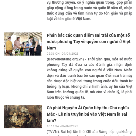
vụ thường xuyên, có ý nghĩa quan trọng, góp phần
giúp cộng đồng trong nước và quốc tế nắm rõ, nhận
thức đúng đắn về tình hình tự do tôn giáo và pháp
luật về tôn giáo ở Việt Nam.
Phản bác các quan điểm sai trái của một số
nước phương Tây về quyền con người ở Việt
Nam
05:36 CH - 09/04/2023
(Baovenentang.org.vn) - Thời gian qua, một số nước
phương Tây đã đưa ra các đánh giá, nhận định
không đúng về quyền con người ở Việt Nam. Nhận
diện và đấu tranh bác bỏ các quan điểm sai trái này
cần được đặc biệt coi trọng trong cuộc đấu tranh tư
tưởng, lý luận, không chỉ vì hình ảnh, uy tín của Việt
Nam trên trường quốc tế, mà còn vì chân lý, lẽ phải
luôn thuộc về chúng ta.
Có phải Nguyễn Ái Quốc tiếp thu Chủ nghĩa
Mác - Lê nin truyền bá vào Việt Nam là sai
lầm?
10:11 SA - 06/04/2023
(TVVN). Đại hội lần thứ XIII của Đảng tiếp tục khẳng