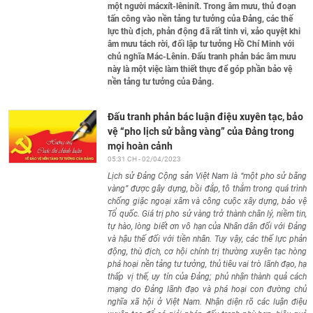
một người mácxít-lêninít. Trong âm mưu, thủ đoạn
tấn công vào nền tảng tư tưởng của Đảng, các thế
lực thù địch, phản động đã rất tinh vi, xảo quyệt khi
âm mưu tách rời, đối lập tư tưởng Hồ Chí Minh với
chủ nghĩa Mác-Lênin. Đấu tranh phản bác âm mưu
này là một việc làm thiết thực để góp phần bảo vệ
nền tảng tư tưởng của Đảng.
Đấu tranh phản bác luận điệu xuyên tạc, bảo
vệ “pho lịch sử bằng vàng” của Đảng trong
mọi hoàn cảnh
05:31 CH - 02/04/2023
Lịch sử Đảng Cộng sản Việt Nam là “một pho sử bằng
vàng”
được
gây dựng, bồi đắp, tô thắm trong quá trình
chống giặc ngoại xâm và công cuộc xây dựng, bảo vệ
Tổ quốc. Giá trị pho sử vàng trở thành chân lý, niềm tin,
tự hào, lòng biết ơn vô hạn của Nhân dân đối với Đảng
và hậu thế đối với tiền nhân. Tuy vậy, các thế lực phản
động, thù địch, cơ hội chính trị thường xuyên tạc hòng
phá hoại nền tảng tư tưởng, thủ tiêu vai trò lãnh đạo, hạ
thấp vị thế, uy tín của Đảng; phủ nhận thành quả cách
mạng do Đảng lãnh đạo và phá hoại con đường chủ
nghĩa xã hội ở Việt Nam. Nhận diện rõ các luận điệu