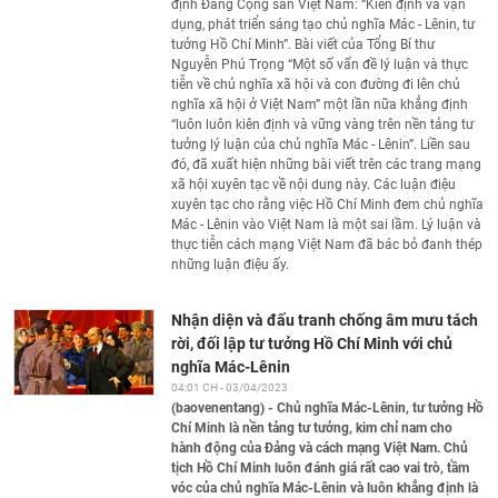
định Đảng Cộng sản Việt Nam: “Kiên định và vận
dụng, phát triển sáng tạo chủ nghĩa Mác - Lênin, tư
tưởng Hồ Chí Minh”. Bài viết của Tổng Bí thư
Nguyễn Phú Trọng “Một số vấn đề lý luận và thực
tiễn về chủ nghĩa xã hội và con đường đi lên chủ
nghĩa xã hội ở Việt Nam” một lần nữa khẳng định
“luôn luôn kiên định và vững vàng trên nền tảng tư
tưởng lý luận của chủ nghĩa Mác - Lênin”. Liền sau
đó, đã xuất hiện những bài viết trên các trang mạng
xã hội xuyên tạc về nội dung này. Các luận điệu
xuyên tạc cho rằng việc Hồ Chí Minh đem chủ nghĩa
Mác - Lênin vào Việt Nam là một sai lầm. Lý luận và
thực tiễn cách mạng Việt Nam đã bác bỏ đanh thép
những luận điệu ấy.
Nhận diện và đấu tranh chống âm mưu tách
rời, đối lập tư tưởng Hồ Chí Minh với chủ
nghĩa Mác-Lênin
04:01 CH - 03/04/2023
(baovenentang) - Chủ nghĩa Mác-Lênin, tư tưởng Hồ
Chí Minh là nền tảng tư tưởng, kim chỉ nam cho
hành động của Đảng và cách mạng Việt Nam. Chủ
tịch Hồ Chí Minh luôn đánh giá rất cao vai trò, tầm
vóc của chủ nghĩa Mác-Lênin và luôn khẳng định là