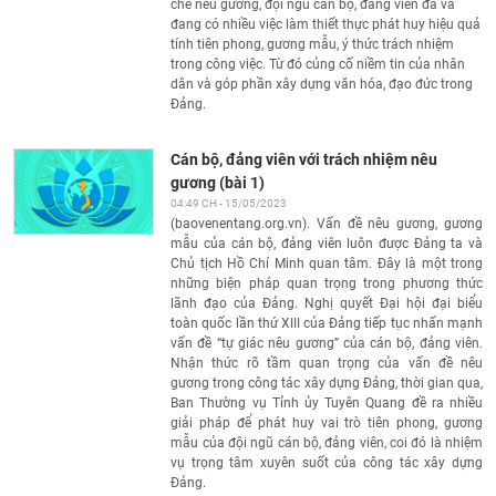
chế nêu gương, đội ngũ cán bộ, đảng viên đã và
đang có nhiều việc làm thiết thực phát huy hiệu quả
tính tiên phong, gương mẫu, ý thức trách nhiệm
trong công việc. Từ đó củng cố niềm tin của nhân
dân và góp phần xây dựng văn hóa, đạo đức trong
Đảng.
Cán bộ, đảng viên với trách nhiệm nêu
gương (bài 1)
04:49 CH - 15/05/2023
(baovenentang.org.vn). Vấn đề nêu gương, gương
mẫu của cán bộ, đảng viên luôn được Đảng ta và
Chủ tịch Hồ Chí Minh quan tâm. Đây là một trong
những biện pháp quan trọng trong phương thức
lãnh đạo của Đảng. Nghị quyết Đại hội đại biểu
toàn quốc lần thứ XIII của Đảng tiếp tục nhấn mạnh
vấn đề “tự giác nêu gương” của cán bộ, đảng viên.
Nhận thức rõ tầm quan trọng của vấn đề nêu
gương trong công tác xây dựng Đảng, thời gian qua,
Ban Thường vụ Tỉnh ủy Tuyên Quang đề ra nhiều
giải pháp để phát huy vai trò tiên phong, gương
mẫu của đội ngũ cán bộ, đảng viên, coi đó là nhiệm
vụ trọng tâm xuyên suốt của công tác xây dựng
Đảng.