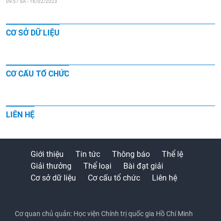
09:57 SA - 16/02/2023
CƠ SỞ DỮ LIỆU
CƠ CẤU TỔ CHỨC
LIÊN HỆ
Giới thiệu
Tin tức
Thông báo
Thể lệ
Giải thưởng
Thể loại
Bài đạt giải
Cơ sở dữ liệu
Cơ cấu tổ chức
Liên hệ
Cơ quan chủ quản: Học viện Chính trị quốc gia Hồ Chí Minh