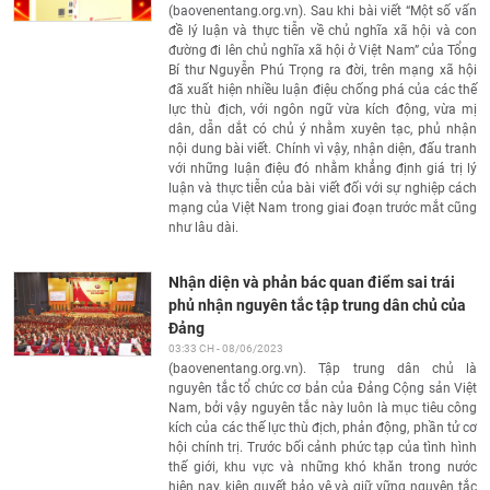
(baovenentang.org.vn). Sau khi bài viết “Một số vấn
đề lý luận và thực tiễn về chủ nghĩa xã hội và con
đường đi lên chủ nghĩa xã hội ở Việt Nam” của Tổng
Bí thư Nguyễn Phú Trọng ra đời, trên mạng xã hội
đã xuất hiện nhiều luận điệu chống phá của các thế
lực thù địch, với ngôn ngữ vừa kích động, vừa mị
dân, dẫn dắt có chủ ý nhằm xuyên tạc, phủ nhận
nội dung bài viết. Chính vì vậy, nhận diện, đấu tranh
với những luận điệu đó nhằm khẳng định giá trị lý
luận và thực tiễn của bài viết đối với sự nghiệp cách
mạng của Việt Nam trong giai đoạn trước mắt cũng
như lâu dài.
Nhận diện và phản bác quan điểm sai trái
phủ nhận nguyên tắc tập trung dân chủ của
Đảng
03:33 CH - 08/06/2023
(baovenentang.org.vn). Tập trung dân chủ là
nguyên tắc tổ chức cơ bản của Đảng Cộng sản Việt
Nam, bởi vậy nguyên tắc này luôn là mục tiêu công
kích của các thế lực thù địch, phản động, phần tử cơ
hội chính trị. Trước bối cảnh phức tạp của tình hình
thế giới, khu vực và những khó khăn trong nước
hiện nay, kiên quyết bảo vệ và giữ vững nguyên tắc