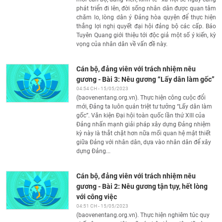
phát triển đi lên, đời sống nhân dân được quan tâm
chăm lo, lòng dân ý Đảng hòa quyện để thực hiện
thắng lợi nghị quyết đại hội đảng bộ các cấp. Báo
Tuyên Quang giới thiệu tới độc giả một số ý kiến, kỳ
vọng của nhân dân về vấn đề này.
Cán bộ, đảng viên với trách nhiệm nêu
gương - Bài 3: Nêu gương “Lấy dân làm gốc”
04:54 CH - 15/05/2023
(baovenentang.org.vn). Thực hiện công cuộc đổi
mới, Đảng ta luôn quán triệt tư tưởng “Lấy dân làm
gốc”. Văn kiện Đại hội toàn quốc lần thứ XIII của
Đảng nhấn mạnh giải pháp xây dựng Đảng nhiệm
kỳ này là thắt chặt hơn nữa mối quan hệ mật thiết
giữa Đảng với nhân dân, dựa vào nhân dân để xây
dựng Đảng...
Cán bộ, đảng viên với trách nhiệm nêu
gương - Bài 2: Nêu gương tận tụy, hết lòng
với công việc
04:51 CH - 15/05/2023
(baovenentang.org.vn). Thực hiện nghiêm túc quy